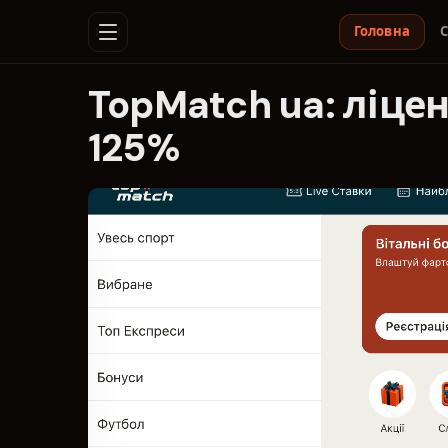
Головна
С
TopMatch ua: ліцен
125%