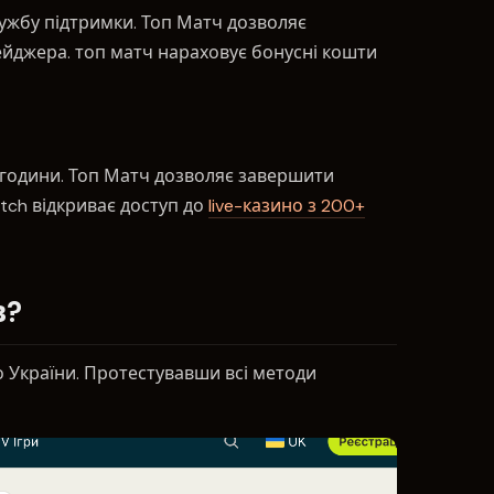
ужбу підтримки. Топ Матч дозволяє
ейджера. топ матч нараховує бонусні кошти
4 години. Топ Матч дозволяє завершити
atch відкриває доступ до
live-казино з 200+
в?
о України. Протестувавши всі методи