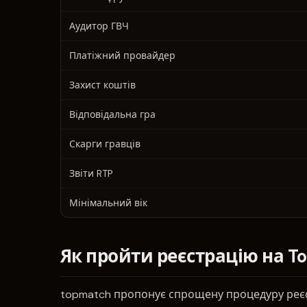
Аудитор ГВЧ
Платіжний провайдер
Захист коштів
Відповідальна гра
Скарги гравців
Звіти RTP
Мінімальний вік
Як пройти реєстрацію на T
topmatch пропонує спрощену процедуру реєст