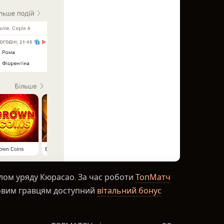
олом уряду Кюрасао. За час роботи
ТопМатч
 Новим гравцям доступний
вітальний бонус