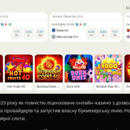
023 року як повністю ліцензоване онлайн-казино з дозв
вих провайдерів та запустив власну букмекерську лінію.
ярні слоти.