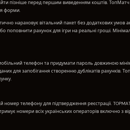
ойти пізніше перед першим виведенням коштів. ТопМатч
ня форми.
тично нараховує вітальний пакет без додаткових умов ак
бо поповнити рахунок для ігри на реальні гроші. Мінім
мобільний телефон та придумати пароль довжиною мінім
 даних для запобігання створенню дублікатів рахунків. Т
унку.
 номер телефону для підтвердження реєстрації. TOPMATC
тримує номери всіх українських операторів включно з 