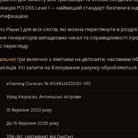
кацію PCI DSS Level 1 — найвищий стандарт безпеки в інд
тифікацією.
o Player) для всіх слотів, які можна переглянути в розділ
я генераторів випадкових чисел та справедливості ігр
о перегляду.
альної гри
включно з лімітами на депозити, часовими о
місяців. Усі запити на блокування рахунку обробляються
eGaming Curacao № 8048/JAZ2020-013
Уряд Кюрасао, Антильські острови
15 березня 2023 року
До 15 березня 2028 року
256-біт, сертифікат від DigiCert