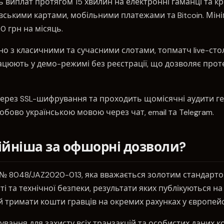
ь виплат протягом 15 хвилин на електронні гаманці та 
вськими картами, мобільними платежами та Bitcoin. Міні
 грн на місяць.
но з класичними та сучасними слотами, топматч live-ст
рацюють у демо-режимі без реєстрації, що дозволяє проте
через SSL-шифрування та проходить щомісячні аудити г
бово українською мовою через чат, email та Telegram.
ійніша за офшорні дозволи?
 № 8048/JAZ2020-013, яка вважається золотим стандарто
і та технічної безпеки, результати яких публікуються на 
й тримати кошти гравців на окремих рахунках у європейс
ання для захисту всіх транзакцій та особистих даних к