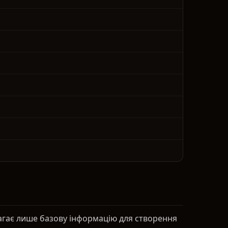
агає лише базову інформацію для створення