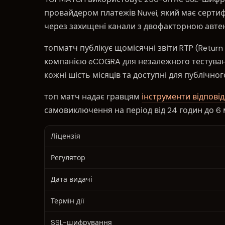
провайдером платежів Nuvei, який має сертифі
через захищені канали з двофакторною автен
топматч публікує щомісячні звіти RTP (Return t
компанією eCOGRA для незалежного тестуванн
кожні шість місяців та доступні для публічног
топ матч надає гравцям
інструменти відповід
самовиключення на період від 24 годин до 6 
Ліцензія
Регулятор
Дата видачі
Термін дії
SSL-шифрування